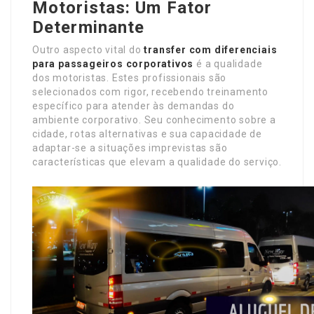
Motoristas: Um Fator
Determinante
Outro aspecto vital do
transfer com diferenciais
para passageiros corporativos
é a qualidade
dos motoristas. Estes profissionais são
selecionados com rigor, recebendo treinamento
específico para atender às demandas do
ambiente corporativo. Seu conhecimento sobre a
cidade, rotas alternativas e sua capacidade de
adaptar-se a situações imprevistas são
características que elevam a qualidade do serviço.