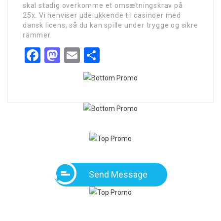
skal stadig overkomme et omsætningskrav på
25x. Vi henviser udelukkende til casinoer med
dansk licens, så du kan spille under trygge og sikre
rammer.
Facebook
Mastodon
Email
Share
Send Message