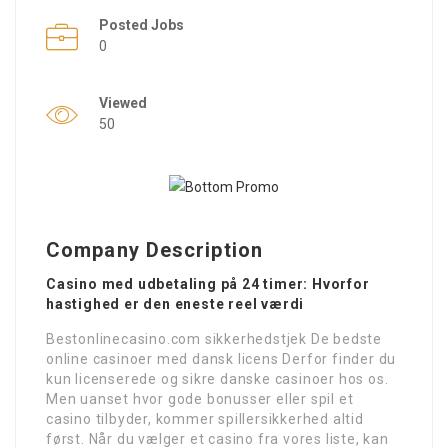
Posted Jobs
0
Viewed
50
Company Description
Casino med udbetaling på 24 timer: Hvorfor
hastighed er den eneste reel værdi
Bestonlinecasino.com sikkerhedstjek De bedste
online casinoer med dansk licens Derfor finder du
kun licenserede og sikre danske casinoer hos os.
Men uanset hvor gode bonusser eller spil et
casino tilbyder, kommer spillersikkerhed altid
først. Når du vælger et casino fra vores liste, kan