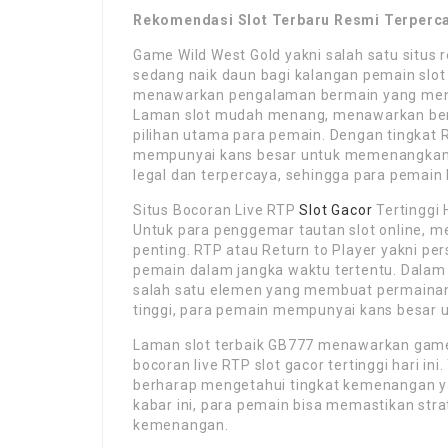
Rekomendasi Slot Terbaru Resmi Terpercay
Game Wild West Gold yakni salah satu situs 
sedang naik daun bagi kalangan pemain slot 
menawarkan pengalaman bermain yang mengas
Laman slot mudah menang, menawarkan ber
pilihan utama para pemain. Dengan tingkat R
mempunyai kans besar untuk memenangkan ja
legal dan terpercaya, sehingga para pemai
Situs Bocoran Live RTP
Slot Gacor
Tertinggi 
Untuk para penggemar tautan slot online, m
penting. RTP atau Return to Player yakni 
pemain dalam jangka waktu tertentu. Dalam 
salah satu elemen yang membuat permainan 
tinggi, para pemain mempunyai kans besar 
Laman slot terbaik GB777 menawarkan game 
bocoran live RTP slot gacor tertinggi hari i
berharap mengetahui tingkat kemenangan 
kabar ini, para pemain bisa memastikan str
kemenangan.