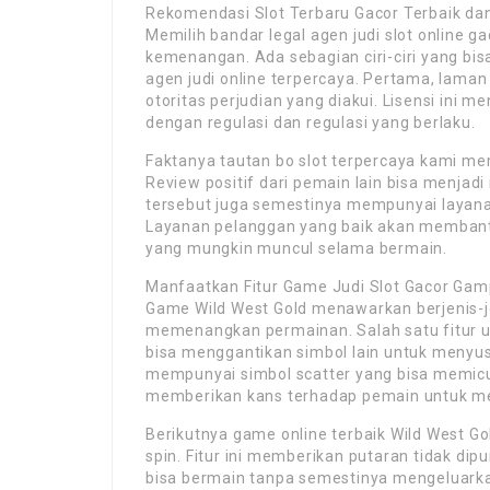
Rekomendasi Slot Terbaru Gacor Terbaik d
Memilih bandar legal agen judi slot online g
kemenangan. Ada sebagian ciri-ciri yang b
agen judi online terpercaya. Pertama, laman
otoritas perjudian yang diakui. Lisensi ini
dengan regulasi dan regulasi yang berlaku.
Faktanya tautan bo slot terpercaya kami me
Review positif dari pemain lain bisa menjadi
tersebut juga semestinya mempunyai layana
Layanan pelanggan yang baik akan membant
yang mungkin muncul selama bermain.
Manfaatkan Fitur Game Judi Slot Gacor Ga
Game Wild West Gold menawarkan berjenis-j
memenangkan permainan. Salah satu fitur ut
bisa menggantikan simbol lain untuk menyus
mempunyai simbol scatter yang bisa memicu 
memberikan kans terhadap pemain untuk m
Berikutnya game online terbaik Wild West Go
spin. Fitur ini memberikan putaran tidak d
bisa bermain tanpa semestinya mengeluarkan