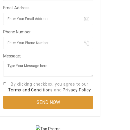
Email Address:
Phone Number:
Message:
By clicking checkbox, you agree to our
Terms and Conditions
and
Privacy Policy